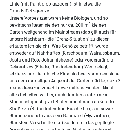
Linie (mit Paint grob gezogen) ist in etwa die
Grundstücksgrenze.
Unsere Vorbesitzer waren keine Biologen, und so
2
bewirtschafteten sie den nur ca. 200 m
kleinen
Garten weitgehend im Mainstream (das gilt auch für
unsere Nachbarn - die "Grenz-Situation" zu diesen
erläutere ich gleich). Was Gehölze betrifft, wurde
entweder auf Nahrhaftes (Kirschbaum, Walnussbaum,
Josta und Rote Johannisbeere) oder vordergründig
Dekoratives (Flieder, Rhododendron) Wert gelegt,
letzteres und der übliche Kirschlorbeer stammen sicher
aus dem damaligen Angebot der Gartenmärkte, dazu 3
kleine dreieckig zurecht geschnittene Fichten. Nicht
alles behielten wir bei, doch darüber später mehr.
Möglichst günstig viel Blütenpracht nach außen der
Straße zu (3 Rhododendron-Büsche hier, s.o. sowie
Blumenzwiebeln aus dem Baumarkt (Hyazinthen,
Blaustern-Verschnitte u.a.) sollten für das gepflegte
Aussehen sorgen - die hinteren Gartenbereiche mit