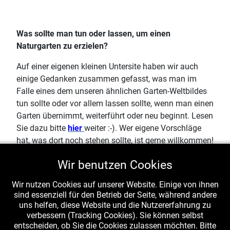
Was sollte man tun oder lassen, um einen
Naturgarten zu erzielen?
Auf einer eigenen kleinen Untersite haben wir auch
einige Gedanken zusammen gefasst, was man im
Falle eines dem unseren ähnlichen Garten-Weltbildes
tun sollte oder vor allem lassen sollte, wenn man einen
Garten übernimmt, weiterführt oder neu beginnt. Lesen
Sie dazu bitte
hier
weiter :-). Wer eigene Vorschläge
hat, was dort noch stehen sollte, ist gerne willkommen!
(am Besten eine mail an die Website-Betreiber).
Wir benutzen Cookies
https://www.pilzkunde.de/index.php/miscellanea-
Wir nutzen Cookies auf unserer Website. Einige von ihnen
fachfremdes/garten-als-lebensraum/naturgarten-
sind essenziell für den Betrieb der Seite, während andere
richtig-und-falsch
uns helfen, diese Website und die Nutzererfahrung zu
verbessern (Tracking Cookies). Sie können selbst
entscheiden, ob Sie die Cookies zulassen möchten. Bitte