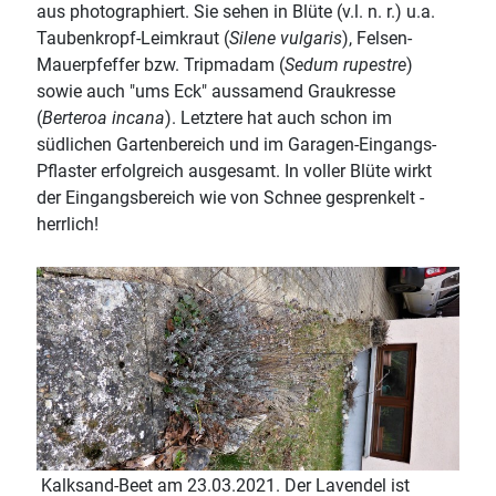
aus photographiert. Sie sehen in Blüte (v.l. n. r.) u.a.
Taubenkropf-Leimkraut (
Silene vulgaris
), Felsen-
Mauerpfeffer bzw. Tripmadam (
Sedum rupestre
)
sowie auch "ums Eck" aussamend Graukresse
(
Berteroa incana
). Letztere hat auch schon im
südlichen Gartenbereich und im Garagen-Eingangs-
Pflaster erfolgreich ausgesamt. In voller Blüte wirkt
der Eingangsbereich wie von Schnee gesprenkelt -
herrlich!
Kalksand-Beet am 23.03.2021. Der Lavendel ist