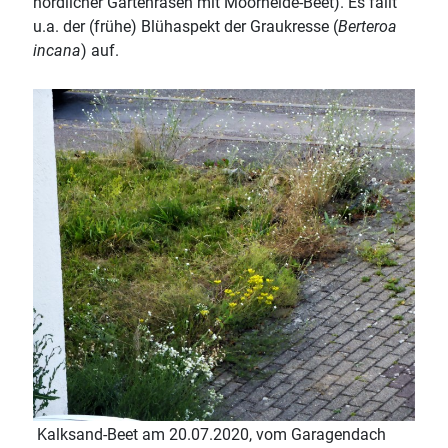
nördlicher Gartenrasen mit Moorheide-Beet). Es fällt
u.a. der (frühe) Blühaspekt der Graukresse (
Berteroa
incana
) auf.
Kalksand-Beet am 20.07.2020, vom Garagendach