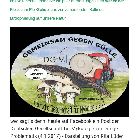
am Seitenende finden Sie ein paar Bemerkungen zum
Wesen der
Pilze
, zum
Pilz-Schutz
und zur verheerenden Rolle der
Eutrophierung
auf unsere Natur
wer sagt`s denn: heute auf Facebook ein Post der
Deutschen Gesellschaft für Mykologie zur Dünge-
Problematik (4.1.2017) - Darstellung von Rita Lüder