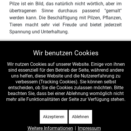
Pilze ist ein Bild, das natürlich nicht wörtlich, aber im
übertragenen Sinne durchaus passend "gemalt"
werden kann. Die Beschäftigung mit Pilzen, Pflanzen,
Tieren macht sehr viel Freude und bietet jederzeit
Spannung und Unterhaltung.
Leider sieht man aber auch mit steigender Kenntnis
immer besser, dass die Welt bei uns nicht in Ordnung
Wir benutzen Cookies
ist. Die Artenvielfalt - ob bei Pilzen, Pflanzen oder
Wir nutzen Cookies auf unserer Website. Einige von ihnen
Tieren (vor allem Insekten) - ist auf dem Rückzug. Ein
sind essenziell für den Betrieb der Seite, während andere
wesentlicher Faktor ist die Eutrophierung ganz
uns helfen, diese Website und die Nutzererfahrung zu
Deutschlands und auch sonst weiter Landstriche der
verbessern (Tracking Cookies). Sie können selbst
Welt - überall dort, wo immer intensiver
entscheiden, ob Sie die Cookies zulassen möchten. Bitte
landwirtschaftliche (oder intensiv-forstwirtschaftliche)
beachten Sie, dass bei einer Ablehnung womöglich nicht
mehr alle Funktionalitäten der Seite zur Verfügung stehen.
Nutzung statt findet. Nährstoffarme Standorte sind
auf dem Rückzug. Gülle, Kunstdünger und die Abfälle
des "Benzin vom Acker" überfluten unsere Äcker und
Akzeptieren
Ablehnen
Wiesen (direkt gedüngt) und sickern auch weit vom
Rande und den Waldwegen her in die Wälder selbst
Weitere Informationen
|
Impressum