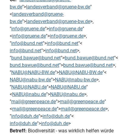
bw.de
">
landesverband@gruene-bw.de
"
<
landesverband@gruene-
bw.de
">
landesverband@gruene-bw.de
>,
"
info@gruene.de
">
info@gruene.de
"
<
info@gruene.de
">
info@gruene.de
>,
"
info@bund.net
">
info@bund.net
"<
info@bund.net
">
info@bund.net
>,
"
bund.bawue@bund.net
">
bund.bawue@bund.net
"<
bund.bawue@bund.net
">
bund.bawue@bund.net
>,
"
NABU@NABU-BW.de
">
NABU@NABU-BW.de
"<
NABU@nabu-bw.de
">
NABU@nabu-bw.de
>,
"
NABU@NABU.de
">
NABU@NABU.de
"
<
NABU@nabu.de
">
NABU@nabu.de
>,
"
mail@greenpeace.de
">
mail@greenpeace.de
"
<
mail@greenpeace.de
">
mail@greenpeace.de
>,
"
info@duh.de
">
info@duh.de
"<
info@duh.de
">
info@duh.de
>
Betreff:
Biodiversität - was wirklich helfen würde