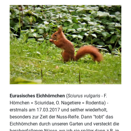
Eurasisches Eichhörnchen
(
Sciurus vulgaris
- F.
Hörnchen = Sciuridae, O. Nagetiere = Rodentia) -
erstmals am 17.03.2017 und seither wiederholt,
besonders zur Zeit der Nuss-Reife. Dann "tobt" das
Eichhörnchen durch unseren Garten und versteckt die
herabgefallenen Nüsse, wo ich sie später dann z.B. in