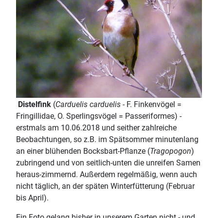
Distelfink
(
Carduelis carduelis
- F. Finkenvögel =
Fringillidae, O. Sperlingsvögel = Passeriformes) -
erstmals am 10.06.2018 und seither zahlreiche
Beobachtungen, so z.B. im Spätsommer minutenlang
an einer blühenden Bocksbart-Pflanze (
Tragopogon
)
zubringend und von seitlich-unten die unreifen Samen
heraus-zimmernd. Außerdem regelmäßig, wenn auch
nicht täglich, an der späten Winterfütterung (Februar
bis April).
Ein Foto gelang bisher in unserem Garten nicht - und