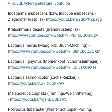
v=s6vUBAyNvFg&feature=youtu.be
Inosperma erubescens (bzw. Inocybe erubescens -
Ziegelroter Risspilz) -
https://youtu.be/qYu0PNZusgg
Kretschmaria deusta (Brandkrustenpilz) -
http://www.youtube.com/watch?v=PEFqQUQmLgA
Lactarius helvus (Maggipilz, Bruch-Milchling) -
https://www.youtube.com/watch?v=S8hCbgQZOXM
Lactarius lignyotus (Mohrenkopf, Schornsteinfeger) -
https://www.youtube.com/watch?v=JDIyzXQ9Xes
Lactarius salmonicolor (Lachs-Reizker) -
https://youtu.be/AO7_kuqK7Aw
Melanoleuca cognata (Frühlings-Weichritterling)
-
https://youtu.be/YgzKDOSEsWc
Polyporus tuberaster (Kleiner Schuppen-Porling,