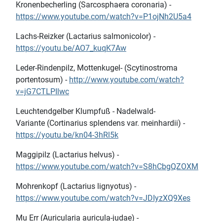
Kronenbecherling (Sarcosphaera coronaria) -
https://www.youtube.com/watch?v=P1ojNh2U5a4
Lachs-Reizker (Lactarius salmonicolor) -
https://youtu.be/AO7_kuqK7Aw
Leder-Rindenpilz, Mottenkugel- (Scytinostroma
portentosum) -
http://www.youtube.com/watch?
v=jG7CTLPIlwc
Leuchtendgelber Klumpfuß - Nadelwald-
Variante (Cortinarius splendens var. meinhardii) -
https://youtu.be/kn04-3hRl5k
Maggipilz (Lactarius helvus) -
https://www.youtube.com/watch?v=S8hCbgQZOXM
Mohrenkopf (Lactarius lignyotus) -
https://www.youtube.com/watch?v=JDIyzXQ9Xes
Mu Err (Auricularia auricula-judae) -