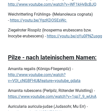
http://www.youtube.com/watch?v=WF1kHyBcBJQ
Weichritterling Frühlings- (Melanoleuca cognata)
-
https://youtu.be/YgzKDOSEsWc
Ziegelroter Risspilz (Inosperma erubescens bzw.
Inocybe erubescens) -
https://youtu.be/qYu0PNZusgg
Pilze - nach lateinischem Namen:
Amanita regalis (Königs-Fliegenpilz) -
http://www.youtube.com/watch?
v=VOI_cNGBFHU&feature=youtube_gdata
Amanita rubescens (Perlpilz, Rötender Wulstling) -
https://www.youtube.com/watch?v=1sp7_9_wUnA
Auricularia auricula-judae (Judasohr, Mu Err) -