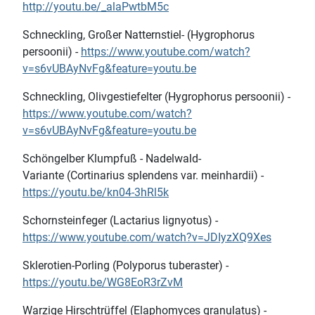
http://youtu.be/_alaPwtbM5c
Schneckling, Großer Natternstiel- (Hygrophorus
persoonii) -
https://www.youtube.com/watch?
v=s6vUBAyNvFg&feature=youtu.be
Schneckling, Olivgestiefelter (Hygrophorus persoonii) -
https://www.youtube.com/watch?
v=s6vUBAyNvFg&feature=youtu.be
Schöngelber Klumpfuß - Nadelwald-
Variante (Cortinarius splendens var. meinhardii) -
https://youtu.be/kn04-3hRl5k
Schornsteinfeger (Lactarius lignyotus) -
https://www.youtube.com/watch?v=JDIyzXQ9Xes
Sklerotien-Porling (Polyporus tuberaster) -
https://youtu.be/WG8EoR3rZvM
Warzige Hirschtrüffel (Elaphomyces granulatus) -