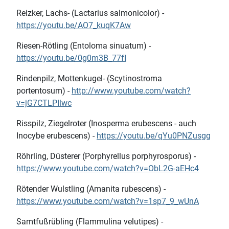
Reizker, Lachs- (Lactarius salmonicolor) -
https://youtu.be/AO7_kuqK7Aw
Riesen-Rötling (Entoloma sinuatum) -
https://youtu.be/0g0m3B_77fI
Rindenpilz, Mottenkugel- (Scytinostroma
portentosum) -
http://www.youtube.com/watch?
v=jG7CTLPIlwc
Risspilz, Ziegelroter (Inosperma erubescens - auch
Inocybe erubescens) -
https://youtu.be/qYu0PNZusgg
Röhrling, Düsterer (Porphyrellus porphyrosporus) -
https://www.youtube.com/watch?v=ObL2G-aEHc4
Rötender Wulstling (Amanita rubescens) -
https://www.youtube.com/watch?v=1sp7_9_wUnA
Samtfußrübling (Flammulina velutipes) -