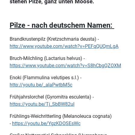
stehen Pilze, ganz unten Moose.
Pilze - nach deutschem Namen:
Brandkrustenpilz (Kretzschmaria deusta) -
http://www.youtube.com/watch?v=PEFqQUQmLgA
Bruch-Milchling (Lactarius helvus) -
https://www.youtube.com/watch?v=S8hCbgQZOXM
Enoki (Flammulina velutipes s.l.) -
http://youtu.be/_alaPwtbM5c
Frühjahrslorchel (Gyromitra esculenta) -
https://youtu.be/Tj_SbBW82uI
Frühlings-Weichritterling (Melanoleuca cognata)
-
https://youtu.be/YgzKDOSEsWc