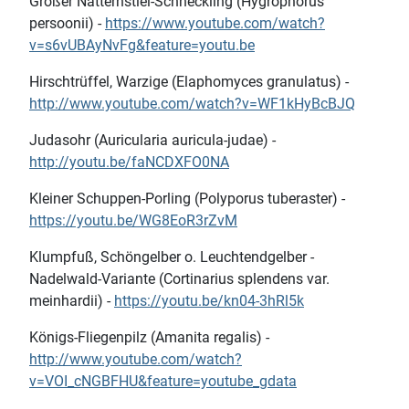
Großer Natternstiel-Schneckling (Hygrophorus
persoonii) -
https://www.youtube.com/watch?
v=s6vUBAyNvFg&feature=youtu.be
Hirschtrüffel, Warzige (Elaphomyces granulatus) -
http://www.youtube.com/watch?v=WF1kHyBcBJQ
Judasohr (Auricularia auricula-judae) -
http://youtu.be/faNCDXFO0NA
Kleiner Schuppen-Porling (Polyporus tuberaster) -
https://youtu.be/WG8EoR3rZvM
Klumpfuß, Schöngelber o. Leuchtendgelber -
Nadelwald-Variante (Cortinarius splendens var.
meinhardii) -
https://youtu.be/kn04-3hRl5k
Königs-Fliegenpilz (Amanita regalis) -
http://www.youtube.com/watch?
v=VOI_cNGBFHU&feature=youtube_gdata