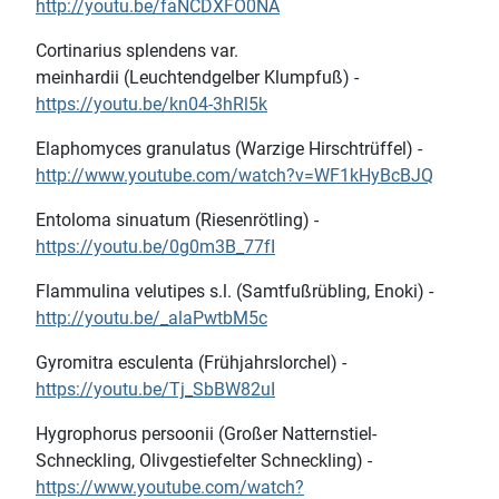
http://youtu.be/faNCDXFO0NA
Cortinarius splendens var.
meinhardii (Leuchtendgelber Klumpfuß) -
https://youtu.be/kn04-3hRl5k
Elaphomyces granulatus (Warzige Hirschtrüffel) -
http://www.youtube.com/watch?v=WF1kHyBcBJQ
Entoloma sinuatum (Riesenrötling) -
https://youtu.be/0g0m3B_77fI
Flammulina velutipes s.l. (Samtfußrübling, Enoki) -
http://youtu.be/_alaPwtbM5c
Gyromitra esculenta (Frühjahrslorchel) -
https://youtu.be/Tj_SbBW82uI
Hygrophorus persoonii (Großer Natternstiel-
Schneckling, Olivgestiefelter Schneckling) -
https://www.youtube.com/watch?