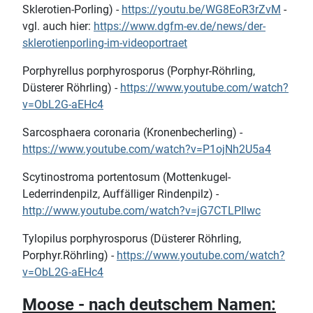
Sklerotien-Porling) -
https://youtu.be/WG8EoR3rZvM
-
vgl. auch hier:
https://www.dgfm-ev.de/news/der-
sklerotienporling-im-videoportraet
Porphyrellus porphyrosporus (Porphyr-Röhrling,
Düsterer Röhrling) -
https://www.youtube.com/watch?
v=ObL2G-aEHc4
Sarcosphaera coronaria (Kronenbecherling) -
https://www.youtube.com/watch?v=P1ojNh2U5a4
Scytinostroma portentosum (Mottenkugel-
Lederrindenpilz, Auffälliger Rindenpilz) -
http://www.youtube.com/watch?v=jG7CTLPIlwc
Tylopilus porphyrosporus (Düsterer Röhrling,
Porphyr.Röhrling) -
https://www.youtube.com/watch?
v=ObL2G-aEHc4
Moose - nach deutschem Namen: