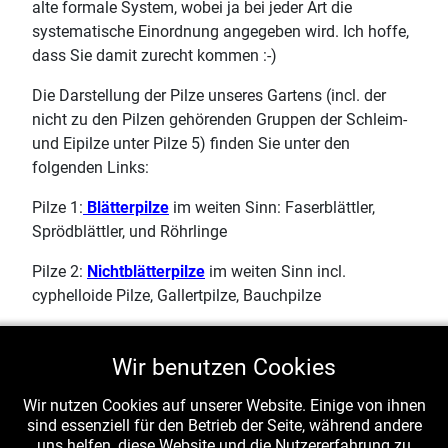
alte formale System, wobei ja bei jeder Art die
systematische Einordnung angegeben wird. Ich hoffe,
dass Sie damit zurecht kommen :-)
Die Darstellung der Pilze unseres Gartens (incl. der
nicht zu den Pilzen gehörenden Gruppen der Schleim-
und Eipilze unter Pilze 5) finden Sie unter den
folgenden Links:
Pilze 1:
Blätterpilze
im weiten Sinn: Faserblättler,
Sprödblättler, und Röhrlinge
Pilze 2:
Nichtblätterpilze
im weiten Sinn incl.
cyphelloide Pilze, Gallertpilze, Bauchpilze
Pilze 3:
Parasitische Pilze
: Rost- und Brandpilze
(Ständerpilze) sowie Echte Mehltaupilze
Wir benutzen Cookies
(Schlauchpilze)
Wir nutzen Cookies auf unserer Website. Einige von ihnen
Pilze 4.
Schlauchpilze
(mit Ausnahme der Echten
sind essenziell für den Betrieb der Seite, während andere
uns helfen, diese Website und die Nutzererfahrung zu
Mehltaupilze)