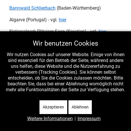
Bannwald Schlierbach
(Baden-Württemberg)
Algarve (Portugal) - vgl.
hier
Nationalpark Plitvicer Seen (Kroatien) - vgl.
hier
Wir benutzen Cookies
Weiteres ..... (Fragmente)
Wir nutzen Cookies auf unserer Website. Einige von ihnen
sind essenziell für den Betrieb der Seite, während andere
uns helfen, diese Website und die Nutzererfahrung zu
verbessern (Tracking Cookies). Sie können selbst
entscheiden, ob Sie die Cookies zulassen möchten. Bitte
beachten Sie, dass bei einer Ablehnung womöglich nicht
mehr alle Funktionalitäten der Seite zur Verfügung stehen.
Vorheriger Beitrag: Pilzgalerie
Nächster Beitr
Zurück
Weiter
Akzeptieren
Ablehnen
Weitere Informationen
|
Impressum