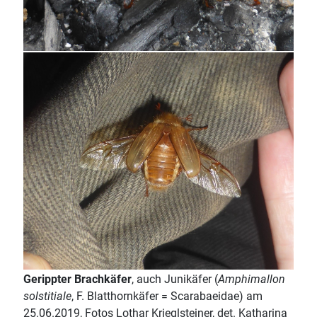
Gerippter Brachkäfer
, auch Junikäfer (
Amphimallon
solstitiale
, F. Blatthornkäfer = Scarabaeidae) am
25.06.2019, Fotos Lothar Krieglsteiner, det. Katharina