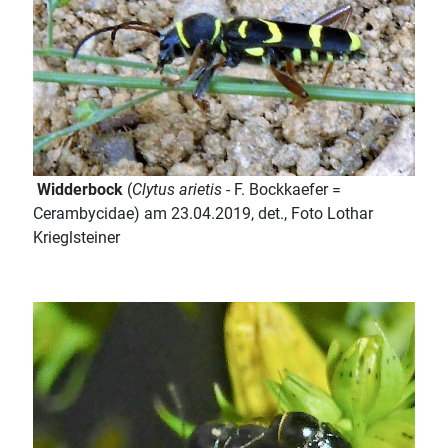
Widderbock
(
Clytus arietis
- F. Bockkaefer =
Cerambycidae) am 23.04.2019, det., Foto Lothar
Krieglsteiner