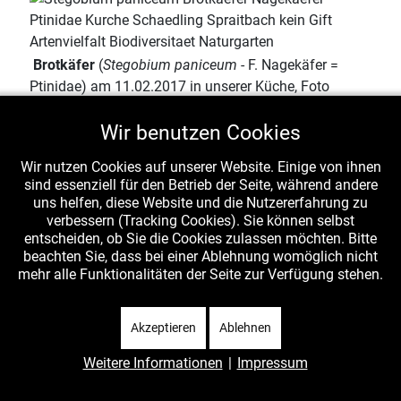
Brotkäfer
(
Stegobium paniceum
- F. Nagekäfer =
Ptinidae) am 11.02.2017 in unserer Küche, Foto
Lothar Krieglsteiner, det. Klaus Rennwald (nafoku).
Wir benutzen Cookies
Auch "Schädlinge" tragen zur Artenvielfalt bei.
Wir nutzen Cookies auf unserer Website. Einige von ihnen
sind essenziell für den Betrieb der Seite, während andere
uns helfen, diese Website und die Nutzererfahrung zu
verbessern (Tracking Cookies). Sie können selbst
entscheiden, ob Sie die Cookies zulassen möchten. Bitte
beachten Sie, dass bei einer Ablehnung womöglich nicht
mehr alle Funktionalitäten der Seite zur Verfügung stehen.
Akzeptieren
Ablehnen
Weitere Informationen
|
Impressum
Kleiner Schmalbock
(
Stenurella melanura
- F. Bock-