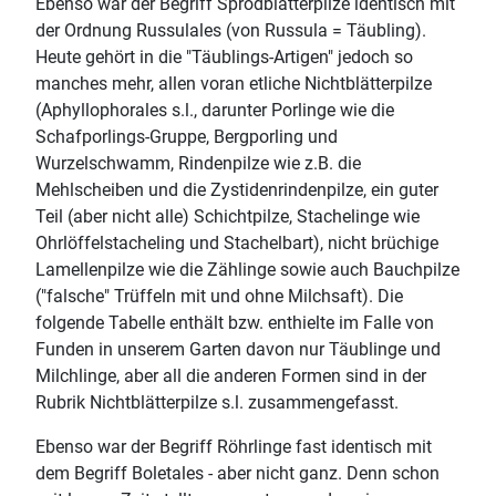
Ebenso war der Begriff Sprödblätterpilze identisch mit
der Ordnung Russulales (von Russula = Täubling).
Heute gehört in die "Täublings-Artigen" jedoch so
manches mehr, allen voran etliche Nichtblätterpilze
(Aphyllophorales s.l., darunter Porlinge wie die
Schafporlings-Gruppe, Bergporling und
Wurzelschwamm, Rindenpilze wie z.B. die
Mehlscheiben und die Zystidenrindenpilze, ein guter
Teil (aber nicht alle) Schichtpilze, Stachelinge wie
Ohrlöffelstacheling und Stachelbart), nicht brüchige
Lamellenpilze wie die Zählinge sowie auch Bauchpilze
("falsche" Trüffeln mit und ohne Milchsaft). Die
folgende Tabelle enthält bzw. enthielte im Falle von
Funden in unserem Garten davon nur Täublinge und
Milchlinge, aber all die anderen Formen sind in der
Rubrik Nichtblätterpilze s.l. zusammengefasst.
Ebenso war der Begriff Röhrlinge fast identisch mit
dem Begriff Boletales - aber nicht ganz. Denn schon