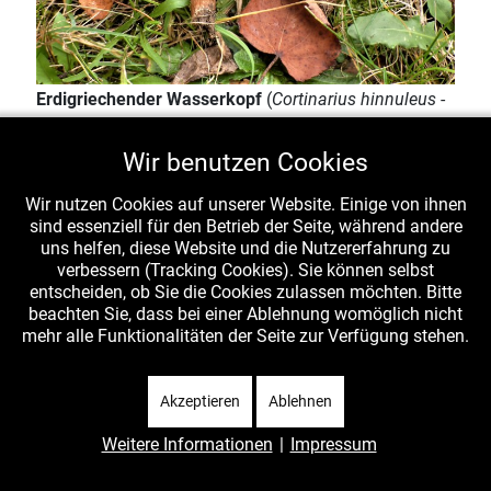
Erdigriechender Wasserkopf
(
Cortinarius hinnuleus
-
F. Cortinariaceae, O. Agaricales) erstmals am
20.09.2017 unter "unserer" Winterlinde im vorderen,
Wir benutzen Cookies
nördlichen Gartenbereich zur Straße hin, in kurzem
Wir nutzen Cookies auf unserer Website. Einige von ihnen
Gras, Foto Lothar Krieglsteiner
sind essenziell für den Betrieb der Seite, während andere
Die Bestimmung nach de Haan & al. (2013) passt
uns helfen, diese Website und die Nutzererfahrung zu
verbessern (Tracking Cookies). Sie können selbst
hervorragend. Allerdings ist
C. hinnuleus
in der
entscheiden, ob Sie die Cookies zulassen möchten. Bitte
Literatur sehr unterschiedlich gedeutet worden, und es
beachten Sie, dass bei einer Ablehnung womöglich nicht
liegt mit hoher Sicherheit noch eine Sammelart vor, die
mehr alle Funktionalitäten der Seite zur Verfügung stehen.
erst noch (auch molekular) aufgespalten werden
muss. Die entfernt stehenden Lamellen sind z.B. ein
Akzeptieren
Ablehnen
guter Hinweis auf die Gruppe.
Weitere Informationen
|
Impressum
Alle Schleierlinge (Mega-Gattung
Cortinarius
) sind
Mykorrhizapilze, benötigen also einen Baumpartner, in