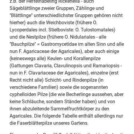
z.B. der Heftelnabeling Rickenella - auch
Sägeblättlinge zweier Gruppen, Zählinge und
"Blättlinge" unterschiedlichster Gruppen gehören nicht
hierher) auch die Weichboviste (frühere O.
Lycoperdales incl. Stielboviste: O. Tulostomatales)
und die Nestpilze (frühere O. Nidulariales - alle
"Bauchpilze" = Gastromycetidae im alten Sinn und alle
nun F. Agaricaceae der Agaricales), aber auch einige
(keineswegs alle) Keulen- und Korallenpilze
(Gattungen Clavaria, Clavulinopsis und Ramariopsis -
nun in F. Clavariaceae der Agaricales), einzelne (erst
Recht nicht alle) Schicht- und Rindenpilze (in
verschiedene Familien) sowie die sogenannten
cyphelloiden Pilze (die wie Becherlinge aussehen, aber
keine Schläuche, sondern Ständer haben) und von
ihnen abzuleitende Sammelfruchtkörper zu den
Agaricales. Die folgende Tabelle enthält allerdings nur
die Faserblätterpilze unseres Gartens.